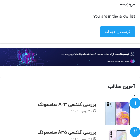
می‌نویسم.
داشته است. همچنین دارای خطوط اعتباری 450 میلیون دلاری از
شرکت های وابسته بود.
You are in the allow list
این شرکت عمدتاً خدمات تسویه و تامین مالی را برای اوراق بهادار با
درآمد ثابت ارائه می دهد، مانند قرارداد بازخرید (ریپو)، که در آن دارایی
هایی مانند اوراق خزانه به عنوان وثیقه کوتاه مدت استفاده می شود.
زمانی که خبر این هک در وال استریت پخش شد مانند این بود که
آچاری در چرخ دنده های بازار بیاندازی که بعد از آن بسیاری از فعالان
بازار مسیر معاملات خود را به شرکت های دیگر تغییر دادند.
آخرین مطالب
برچسب ها
حمله سایبری
هک بزرگترین بانک جهان
هک سیستم بانک
بررسی گلکسی A23 سامسونگ
30 بهمن, 1404
بررسی گلکسی A35 سامسونگ
30 بهمن, 1404