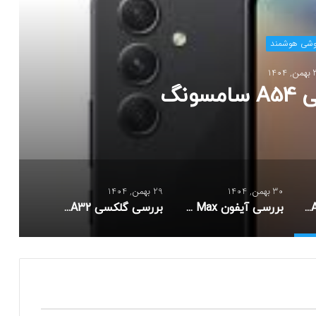
وشی هوشمند
140
ونگ
30 بهمن, 1404
29 بهمن, 1404
بررسی گلکسی A54 سامسونگ
بررسی آیفون XS Max اپل
بررسی گلکسی A32 سامسونگ