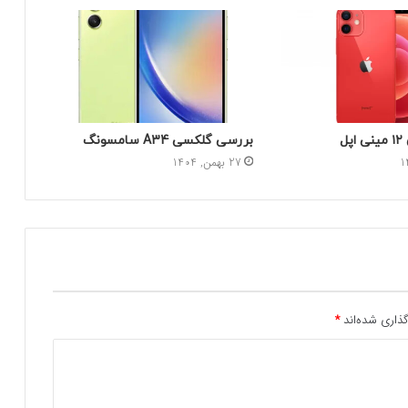
ل
بررسی گلکسی A34 سامسونگ
27 بهمن, 1404
ذاری شده‌اند
*