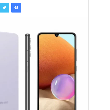
فیسبوک
س
ا
ل
ب
ه
ا
ی
م
ی
ل