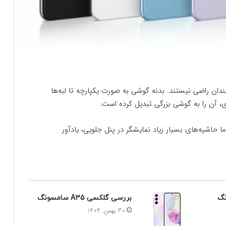
ران طراحی زومیت از متریال تمام پلاستیکی A13 چندان راضی نیستند. بدنه گوشی به صورت یکپارچه تا لبه‌ها
 حاشیه‌های بسیار زیاد نمایشگر در پنل جلویی، یادآور
بررسی گلکسی A35 سامسونگ
30 بهمن, 1404