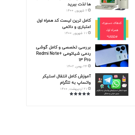
ها لذت ببرید
2 شهریور, 1400
کامل ترین لیست کد همراه اول
اعتباری و دائمی
11 شهریور, 1400
بررسی تخصصی و کامل گوشی
ردمی شیائومی +Redmi Note
13 Pro
24 بهمن, 1402
آموزش کامل انتقال استیکر‌
واتساپ به تلگرام
21 اردیبهشت, 1400