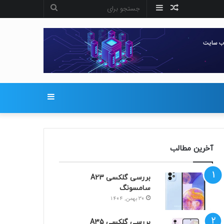
نوشته
سایدبار
جستجو
تصادفی
برای
سایدبار
آخرین مطالب
بررسی گلکسی A23
سامسونگ
30 بهمن, 1404
بررسی گلکسی A35