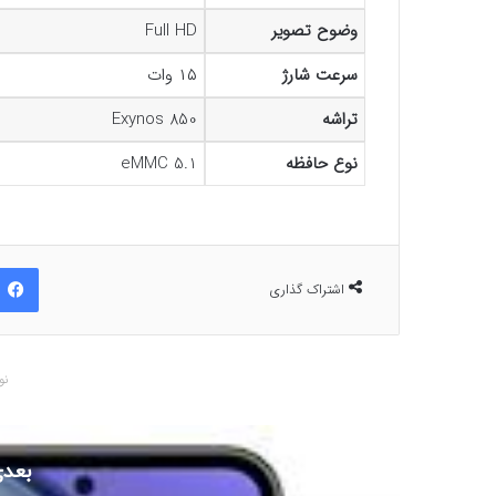
وضوح تصویر
Full HD
سرعت شارژ
۱۵ وات
تراشه
Exynos 850
نوع حافظه
eMMC 5.1
اشتراک گذاری
نو
بعدی