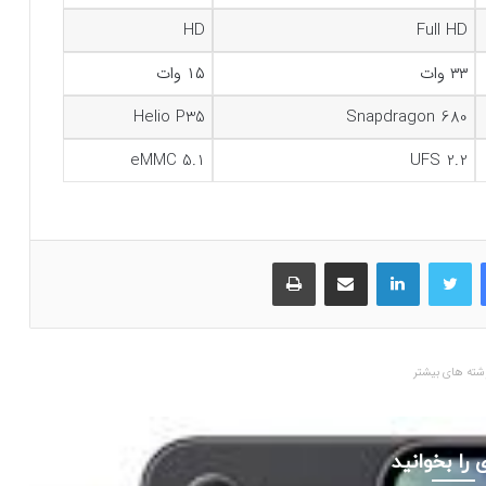
HD
Full HD
۳۳ وات
۱۵ وات
Helio P35
Snapdragon 680
eMMC 5.1
UFS 2.2
فیسبوک
توییتر
لینکداین
اشتراک گذاری با ایمیل
چاپ
شته های بیشتر
 را بخوانید