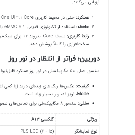
ارزیابی می‌کنند.
عملکرد:
حتی در محیط کاربری One UI 4.1 Core نیز لگ و کندی دیده می‌شود.
حافظه:
استفاده از تکنولوژی قدیمی eMMC 5.1 باعث شده تا سرعت لود برنامه‌ها پایین باشد.
رابط کاربری:
نسخه Core اندروی
سخت‌افزاری را کاملاً پوشش دهد.
دوربین؛ فراتر از انتظار در نور روز
سنسور اصلی ۵۰ مگاپیکسلی در نور روز عملکرد قابل‌قبولی دارد.
کیفیت:
عکس‌ها رنگ‌های زنده‌ای دارند (با کمی اغ
Mode
، نویز تصاویر بسیار زیاد است.
سلفی:
سنسور ۸ مگاپیکسلی برای تماس‌های تصویری و ثبت سلفی در نور مناسب، کار راه انداز است.
ویژگی
گلکسی A13
نوع نمایشگر
PLS LCD (60Hz)