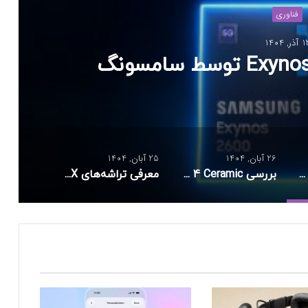
فناوری
ذر, 1404
26 آبان, 1404
25 آبان, 1404
معرفی رسمی Exynos 2600 توسط سامسونگ
بررسی Oura Ring 4 Ceramic؛ ترکیب زیبایی و فناوری
معرفی تراشه‌های Snapdragon X و پشتیبانی از اندروید