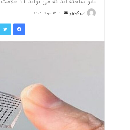
نانو ساخته اند که می تواند ۱۱ علامت سلامت انسان را کنترل کند
ا
علی گودرزی
13 خرداد, 1402
ر
فیسبوک
س
ا
ل
ب
ه
ا
ی
م
ی
ل