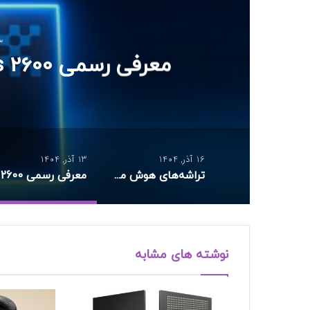
13 آ
معرفی رسمی Exynos 2600 توسط سامسونگ
16 آذر, 1404
13 آذر, 1404
تراشه‌های هوش مصنوعی انویدیا
نوشته های مشابه