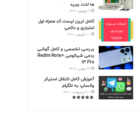
ها لذت ببرید
2 شهریور, 1400
کامل ترین لیست کد همراه اول
اعتباری و دائمی
11 شهریور, 1400
بررسی تخصصی و کامل گوشی
ردمی شیائومی +Redmi Note
13 Pro
24 بهمن, 1402
آموزش کامل انتقال استیکر‌
واتساپ به تلگرام
21 اردیبهشت, 1400