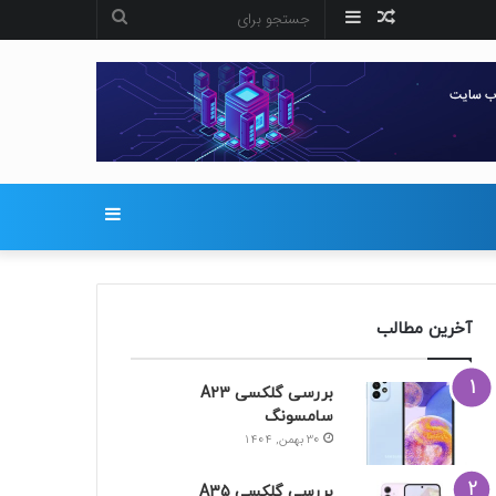
نوشته
سایدبار
جستجو
تصادفی
برای
سایدبار
آخرین مطالب
بررسی گلکسی A23
سامسونگ
30 بهمن, 1404
بررسی گلکسی A35