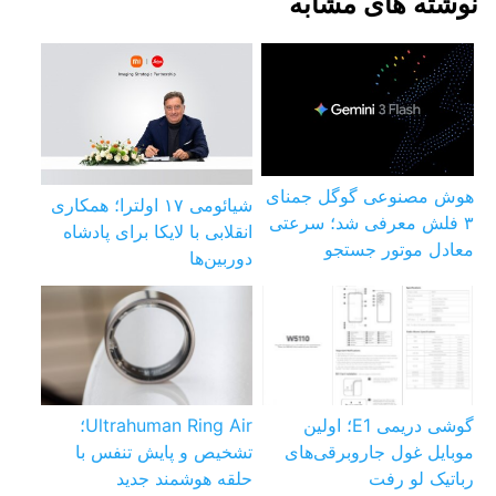
نوشته های مشابه
هوش مصنوعی گوگل جمنای
شیائومی ۱۷ اولترا؛ همکاری
۳ فلش معرفی شد؛ سرعتی
انقلابی با لایکا برای پادشاه
معادل موتور جستجو
دوربین‌ها
گوشی دریمی E1؛ اولین
Ultrahuman Ring Air؛
موبایل غول جاروبرقی‌های
تشخیص و پایش تنفس با
رباتیک لو رفت
حلقه هوشمند جدید