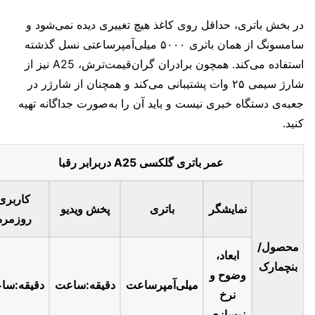
در بخش باتری، حداقل روی کاغذ هیچ تغییری دیده نمی‌شود و
سامسونگ از همان باتری ۵۰۰۰ میلی‌آمپرساعتی نسل گذشته
استفاده می‌کند. همچون برادران گران‌قیمت‌ترش، A25 نیز از
شارژ سیمی ۲۵ وات پشتیبانی می‌کند و همچنان از شارژر در
جعبه‌ی دستگاه خبری نیست و باید آن را به‌صورت جداگانه تهیه
کنید.
عمر باتری گلکسی A25 دربرابر رقبا
کاربری
نمایشگر
باتری
پخش ویدیو
روزمره
محصول/
ابعاد،
بنچمارک
وضوح و
میلی‌آمپرساعت
دقیقه:ساعت
دقیقه:سا
نرخ
نوسازی