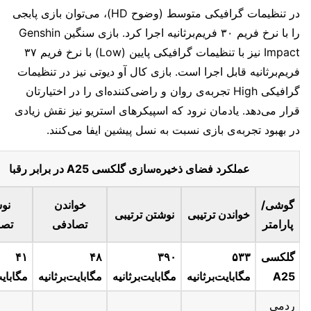
در تنظیمات گرافیکی متوسط ​​(وضوح HD)، می‌توان بازی پابجی
را با نرخ فریم ۳۰ فریم‌برثانیه اجرا کرد. بازی سنگین Genshin
Impact نیز با تنظیمات گرافیکی پایین (Low) با نرخ فریم ​​۳۷
فریم‌برثانیه قابل اجرا است. بازی کال آو دیوتی نیز در تنظیمات
گرافیکی High تجربه‌ی روان و راضی‌کننده‌ای را در اختیارتان
قرار می‌دهد. یادمان نرود که اسپیکرهای استریو نیز نقش زیادی
در بهبود تجربه‌ی بازی نسبت به نسل پیشین ایفا می‌کنند.
عملکرد فضای ذخیره‌سازی گلکسی A25 در برابر رقبا
گوشی/
خواندن
نو
خواندن ترتیبی
نوشتن ترتیبی
پارامتر
تصادفی
تصا
گلکسی
۵۳۳
۳۹۰
۴۸
۴۱
A25
مگابایت‌برثانیه
مگابایت‌برثانیه
مگابایت‌برثانیه
مگابایت
ردمی