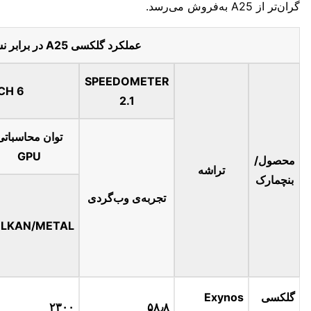
گران‌تر از A25 به‌فروش می‌رسد.
عملکرد گلکسی A25 در برابر نسل قبل و رقبا
SPEEDOMETER
CH 6
2.1
توان محاسباتی
GPU
محصول/
تراشه
بنچمارک
تجربه‌ی وب‌گردی
LKAN/METAL
گلکسی
Exynos
۲۳۰۰
۵۸٫۸