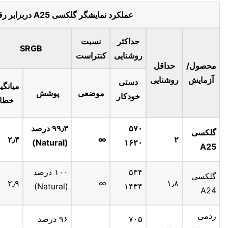
عملکرد نمایشگر گلکسی A25 دربرابر رقبا
حداکثر
نسبت
SRGB
روشنایی
کنتراست
محصول/
حداقل
آزمایش
روشنایی
دستی
میانگی
موضعی
پوشش
خودکار
خطا
۵۷۰
۹۹٫۳ درصد
گلکسی
۲٫۴
∞
۲
(Natural)
۱۶۲۰
A25
۵۳۴
۱۰۰ درصد
گلکسی
۲٫۹
∞
۱٫۸
(Natural)
۱۴۳۴
A24
ردمی
۷۰۵
۹۶ درصد