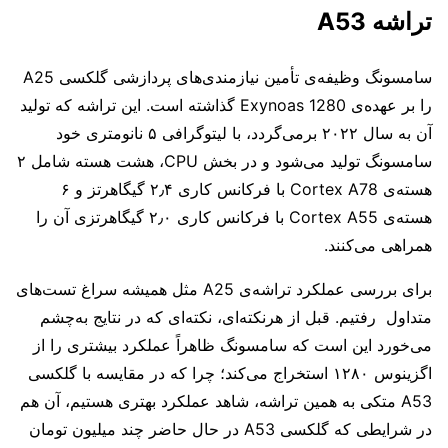
تراشه A53
سامسونگ وظیفه‌ی تأمین نیازمندی‌های پردازشی گلکسی A25
را بر عهده‌ی Exynoas 1280 گذاشته است. این تراشه که تولید
آن به سال ۲۰۲۲ برمی‌گردد، با لیتوگرافی ۵ نانومتری خود
سامسونگ تولید می‌شود و در بخش CPU، هشت هسته شامل ۲
هسته‌ی Cortex A78 با فرکانس کاری ۲٫۴ گیگاهرتز و ۶
هسته‌ی Cortex A55 با فرکانس کاری ۲٫۰ گیگاهرتزی آن را
همراهی می‌کنند.
برای بررسی عملکرد تراشه‌ی A25 مثل همیشه سراغ تست‌های
متداول رفتیم. قبل از هرنکته‌ای، نکته‌ای که در نتایج به‌چشم
می‌خورد این است که سامسونگ ظاهراً عملکرد بیشتری را از
اگزینوس ۱۲۸۰ استخراج می‌کند؛ چرا که در مقایسه با گلکسی
A53 متکی به همین تراشه، شاهد عملکرد بهتری هستیم، آن هم
در شرایطی که گلکسی A53 در حال حاضر چند میلیون تومان