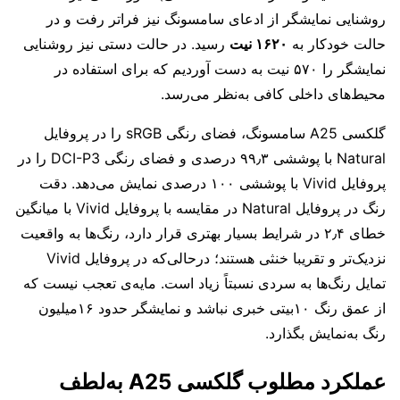
روشنایی نمایشگر از ادعای سامسونگ نیز فراتر رفت و در
حالت خودکار به
۱۶۲۰ نیت
رسید. در حالت دستی نیز روشنایی
نمایشگر را ۵۷۰ نیت به دست آوردیم که برای استفاده در
محیط‌های داخلی کافی به‌نظر می‌رسد.
گلکسی A25 سامسونگ، فضای رنگی sRGB را در پروفایل
Natural با پوششی ۹۹٫۳ درصدی و فضای رنگی DCI-P3 را در
پروفایل Vivid با پوششی ۱۰۰ درصدی نمایش می‌دهد. دقت
رنگ در پروفایل Natural در مقایسه با پروفایل Vivid با میانگین
خطای ۲٫۴ در شرایط بسیار بهتری قرار دارد، رنگ‌ها به واقعیت
نزدیک‌تر و تقریبا خنثی هستند؛ درحالی‌که در پروفایل Vivid
تمایل رنگ‌ها به سردی نسبتاً زیاد است. مایه‌ی تعجب نیست که
از عمق رنگ ۱۰بیتی خبری نباشد و نمایشگر حدود ۱۶میلیون
رنگ به‌نمایش بگذارد.
عملکرد مطلوب گلکسی A25 به‌لطف