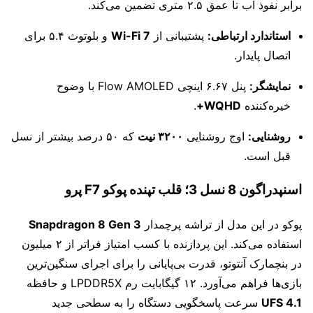
برابر نفوذ آب تا عمق ۲.۵ متری تضمین می‌کند.
استاندارد ارتباطی:
پشتیبانی از
Wi-Fi 7
و بلوتوث ۵.۴ برای
اتصال پایدار.
نمایشگر:
پنل ۶.۶۷ اینچی Flow AMOLED با وضوح
خیره‌کننده
WQHD+
.
روشنایی:
اوج روشنایی
۳۲۰۰ نیت
که ۵۰ درصد بیشتر از نسل
قبل است.
اسنپدراگون 8 نسل 3؛ قلب تپنده پوکو F7 پرو
پوکو در این مدل از تراشه پرچمدار
Snapdragon 8 Gen 3
استفاده می‌کند. این پردازنده با کسب امتیاز فراتر از ۲ میلیون
در بنچمارک آنتوتو، قدرت بی‌پایانی را برای اجرای سنگین‌ترین
بازی‌ها فراهم می‌آورد. ۱۲ گیگابایت رم LPDDR5X و حافظه
UFS 4.1
سرعت پاسخگویی دستگاه را به سطحی جدید