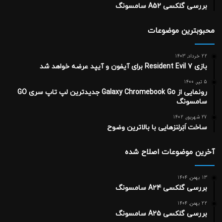
بررسی گلکسی A52 سامسونگ
محبوبترین موضوعات
22 خرداد, 1403
بازی Resident Evil 7 برای آیفون و آیپد عرضه خواهد شد
5 تیر, 1400
رونمایی از Galaxy Chromebook Go جدیدترین لپ تاپ سری GO
سامسونگ
27 شهریور, 1402
ساخت اَبَرلنزهایی با بالاترین وضوح
آخرین موضوعات اصلاح شده
13 بهمن, 1404
بررسی گلکسی A24 سامسونگ
22 بهمن, 1404
بررسی گلکسی A25 سامسونگ