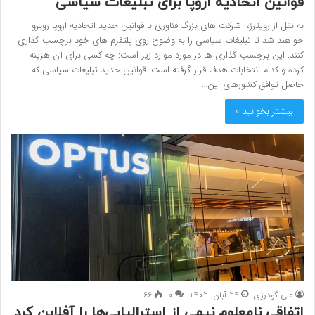
قوانین اتحادیه اروپا برای تبلیغات سیاسی
به نقل از رویترز، شرکت های بزرگ فناوری با قوانین جدید اتحادیه اروپا روبرو
خواهند شد تا تبلیغات سیاسی را به وضوح روی پلتفرم های خود برچسب گذاری
کنند. این برچسب گذاری ها در مورد موارد زیر است: چه کسی برای آن هزینه
کرده و کدام انتخابات هدف قرار گرفته است. قوانین جدید تبلیغات سیاسی که
حاصل توافق کشورهای این…
بیشتر بخوانید »
علی گودرزی
24 آبان, 1402
0
66
اتفاقی نامعلوم نیمی از استرالیایی‌ها را آفلاین کرد