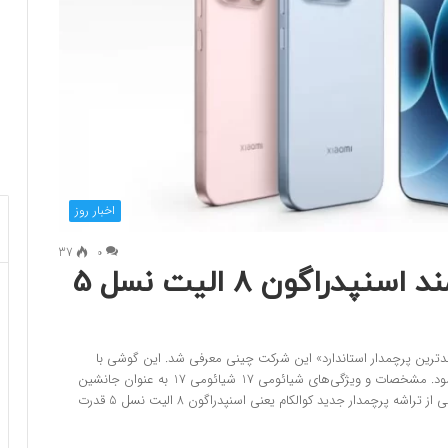
اخبار روز
37
0
شیائومی 17 با چیپ قدرتمند اسنپدراگون 8 الیت نسل 5
 به‌عنوان «قدرتمندترین پرچمدار استاندارد» این شرکت چینی معرفی شد. این گوشی با
تراشه اسنپدراگون ۸ الیت نسل ۵ و دوربین‌های لایکا عرضه می‌شود. مشخصات و ویژگی‌های شیائومی 17 شیائومی 17 به عنوان جانشین
مدل سال گذشته یعنی شیائومی 15 معرفی شده است. این گوشی از تراشه پرچمدار جدید کوالکام یعنی اسنپدراگون 8 الیت نسل 5 قدرت