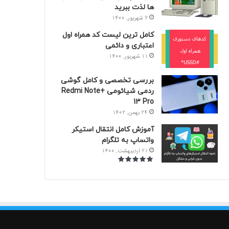
ها لذت ببرید
2 شهریور, 1400
کامل ترین لیست کد همراه اول
اعتباری و دائمی
11 شهریور, 1400
بررسی تخصصی و کامل گوشی
ردمی شیائومی +Redmi Note
13 Pro
24 بهمن, 1402
آموزش کامل انتقال استیکر‌
واتساپ به تلگرام
21 اردیبهشت, 1400