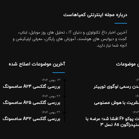
درباره مجله اینترنتی کمیاهاست
آخرین اخبار داغ تکنولوژی و دنیای IT ، تحلیل های روز موبایل، لبتاپ،
گجت و دیوایس های هوشمند، آموزش های رایگان، معرفی اپلیکیشن و
آنچه شما نیاز دارید.
ن موضوعات
آخرین موضوعات اصلاح شده
13 بهمن, 1404
ن رسمی لوگوی توییتر
بررسی گلکسی A24 سامسونگ
22 بهمن, 1404
بشریت با هوش مصنوعی
بررسی گلکسی A25 سامسونگ
29 بهمن, 1404
مشخصات پوکو F6 افشا شد؛ عرضه با
بررسی گلکسی A32 سامسونگ
راگون 8s نسل 3