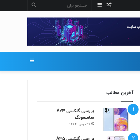
نوشته
سایدبار
جستجو
تصادفی
برای
سایدبار
آخرین مطالب
بررسی گلکسی A23
سامسونگ
30 بهمن, 1404
بررسی گلکسی A35