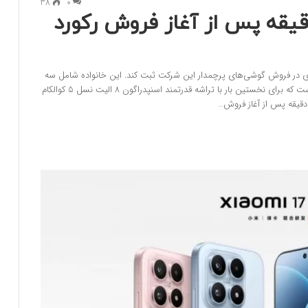
38
0
شیائومی 17 تنها 5 دقیقه پس از آغاز فروش رکورد
شد رکورد جدیدی در فروش گوشی‌های پرچمدار این شرکت ثبت کند. این خانواده شامل سه
مدل شیائومی 17، شیائومی 17 پرو و شیائومی 17 پرو مکس است که برای نخستین بار با تراشه قدرتمند اسنپدراگون 8 الیت نسل 5 کوالکام