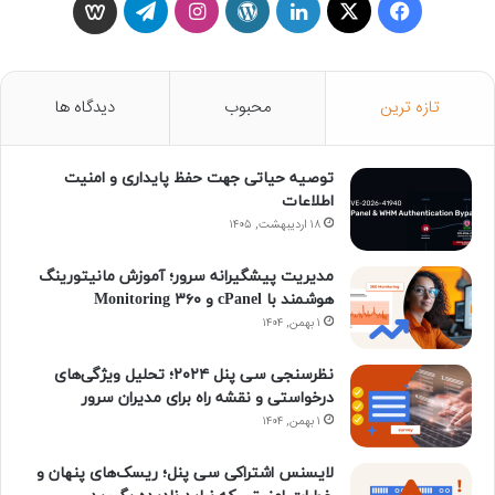
ف
X
ل
و
ا
ت
و
ی
ی
ر
ی
ل
ی
س
ن
د
ن
گ
س
تازه ترین
محبوب
دیدگاه ها
ب
ک
پ
س
ر
گ
توصیه حیاتی جهت حفظ پایداری و امنیت
و
د
ر
ت
ا
و
اطلاعات
ک
۱۸ اردیبهشت, ۱۴۰۵
ا
س
ا
م
ن
ی
گ
مدیریت پیشگیرانه سرور؛ آموزش مانیتورینگ
هوشمند با cPanel و ۳۶۰ Monitoring
ن
ر
۱ بهمن, ۱۴۰۴
ا
نظرسنجی سی پنل ۲۰۲۴؛ تحلیل ویژگی‌های
درخواستی و نقشه راه برای مدیران سرور
م
۱ بهمن, ۱۴۰۴
لایسنس اشتراکی سی پنل؛ ریسک‌های پنهان و