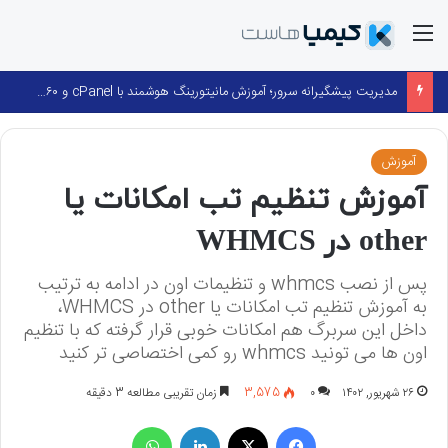
منو
مدیریت پیشگیرانه سرور؛ آموزش مانیتورینگ هوشمند با cPanel و ۳۶۰ Monitoring
آموزش
آموزش تنظیم تب امکانات یا
other در WHMCS
پس از نصب whmcs و تنظیمات اون در ادامه به ترتیب
به آموزش تنظیم تب امکانات یا other در WHMCS،
داخل این سربرگ هم امکانات خوبی قرار گرفته که با تنظیم
اون ها می تونید whmcs رو کمی اختصاصی تر کنید
۲۶ شهریور, ۱۴۰۲
۰
3,575
زمان تقریبی مطالعه 3 دقیقه
فیسبوک
X
لینکداین
واتس آپ