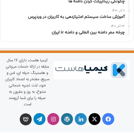
چگونگی ریدایرکت کردن دامنه ها
۶ آذر, ۱۴۰۲
آموزش ساخت سیستم امتیازدهی به کاربران در وردپرس
۲۳ آذر, ۱۴۰۱
چرخه عمر دامنه بین المللی و دامنه ir ایران
کیمیا هاست، دارای 17 سال
سابقه در ارائه خدمات میزبانی
و هاستینگ حرفه ای، امن و
سریع، مفتخر به اعتماد کاربران
خود، لذت تجربه خدماتی
متنوع، به روز و مقرون به
صرفه را برای شما آرزومند
است.
X
فیسبوک
لینکداین
وردپرس
اینستاگرام
تلگرام
ویسگون