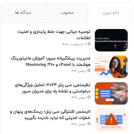
س
ن
د
ن
گ
س
تازه ترین
محبوب
دیدگاه ها
ب
ک
پ
س
ر
گ
توصیه حیاتی جهت حفظ پایداری و امنیت
و
د
ر
ت
ا
و
اطلاعات
ک
۱۸ اردیبهشت, ۱۴۰۵
ا
س
ا
م
ن
ی
گ
مدیریت پیشگیرانه سرور؛ آموزش مانیتورینگ
هوشمند با cPanel و ۳۶۰ Monitoring
ن
ر
۱ بهمن, ۱۴۰۴
ا
نظرسنجی سی پنل ۲۰۲۴؛ تحلیل ویژگی‌های
درخواستی و نقشه راه برای مدیران سرور
م
۱ بهمن, ۱۴۰۴
لایسنس اشتراکی سی پنل؛ ریسک‌های پنهان و
خطرات امنیتی که نباید نادیده بگیرید
۱ بهمن, ۱۴۰۴