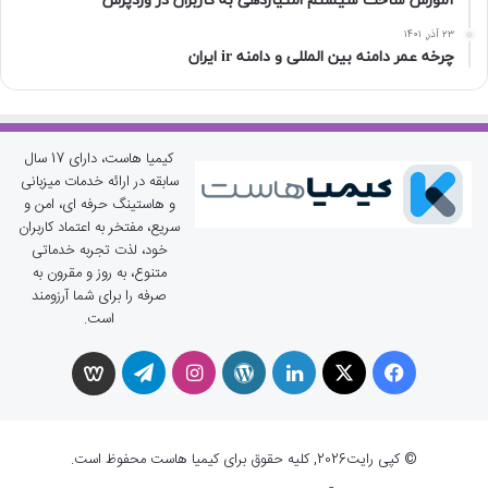
آموزش ساخت سیستم امتیازدهی به کاربران در وردپرس
۲۳ آذر, ۱۴۰۱
چرخه عمر دامنه بین المللی و دامنه ir ایران
کیمیا هاست، دارای 17 سال
سابقه در ارائه خدمات میزبانی
و هاستینگ حرفه ای، امن و
سریع، مفتخر به اعتماد کاربران
خود، لذت تجربه خدماتی
متنوع، به روز و مقرون به
صرفه را برای شما آرزومند
است.
X
فیسبوک
لینکداین
وردپرس
اینستاگرام
تلگرام
ویسگون
© کپی رایت2026, کلیه حقوق برای کیمیا هاست محفوظ است.