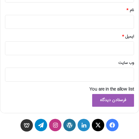
نام
*
ایمیل
*
وب‌ سایت
You are in the allow list
ف
X
ل
و
ا
ت
و
ی
ی
ر
ی
ل
ی