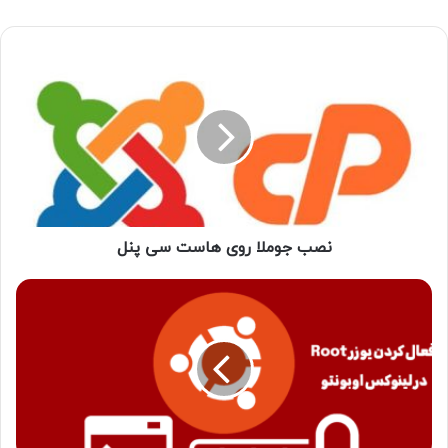
نصب جوملا روی هاست سی پنل