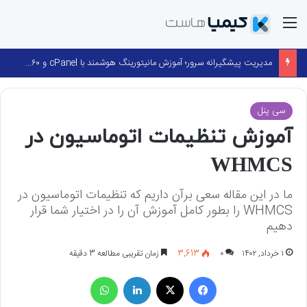
منو
مدیریت پیشگیرانه سرور؛ آموزش مانیتورینگ هوشمند با cPanel و ۳۶۰ Monitoring
سی پنل
آموزش تنظیمات اتوماسیون در
WHMCS
ما در این مقاله سعی برآن داریم که تنظیمات اتوماسیون در
WHMCS را بطور کامل آموزش آن را در اختیار شما قرار
دهیم
۱ خرداد, ۱۴۰۲
۰
3,613
زمان تقریبی مطالعه 3 دقیقه
فیسبوک
X
لینکداین
واتس آپ