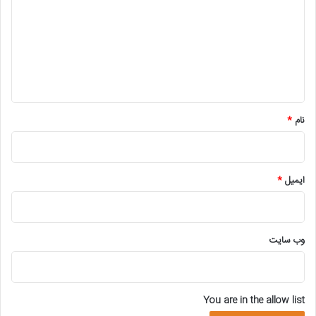
د
گ
ا
ه
*
نام
*
ایمیل
*
وب‌ سایت
You are in the allow list