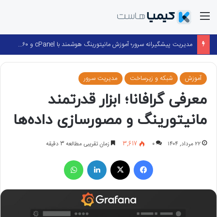
منو
مدیریت پیشگیرانه سرور؛ آموزش مانیتورینگ هوشمند با cPanel و ۳۶۰ Monitoring
آموزش
شبکه و زیرساخت
مدیریت سرور
معرفی گرافانا؛ ابزار قدرتمند
مانیتورینگ و مصورسازی داده‌ها
۲۲ مرداد, ۱۴۰۴
۰
3,617
زمان تقریبی مطالعه 3 دقیقه
فیسبوک
X
لینکداین
واتس آپ