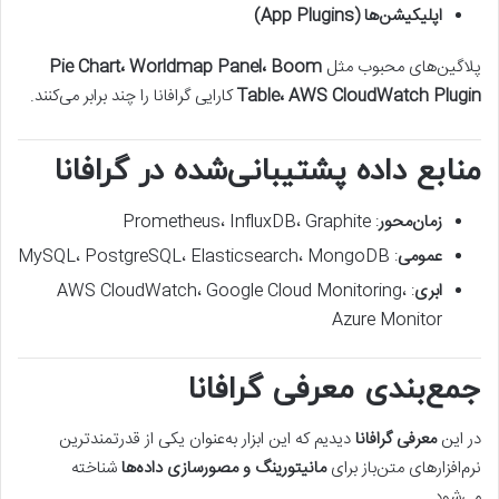
اپلیکیشن‌ها (App Plugins)
پلاگین‌های محبوب مثل
Pie Chart، Worldmap Panel، Boom
Table، AWS CloudWatch Plugin
کارایی گرافانا را چند برابر می‌کنند.
منابع داده پشتیبانی‌شده در گرافانا
زمان‌محور
: Prometheus، InfluxDB، Graphite
عمومی
: MySQL، PostgreSQL، Elasticsearch، MongoDB
ابری
: AWS CloudWatch، Google Cloud Monitoring،
Azure Monitor
جمع‌بندی معرفی گرافانا
در این
معرفی گرافانا
دیدیم که این ابزار به‌عنوان یکی از قدرتمندترین
نرم‌افزارهای متن‌باز برای
مانیتورینگ و مصورسازی داده‌ها
شناخته
می‌شود.