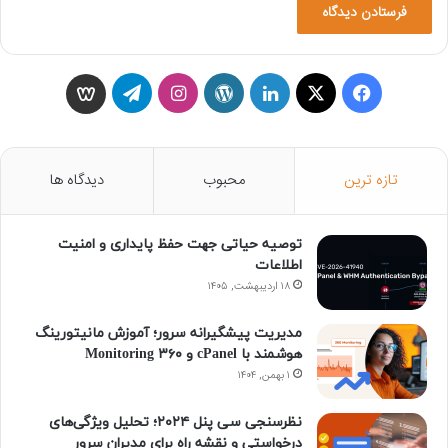
ف
X
ل
و
ا
ت
و
ی
ی
ر
ی
ل
ی
س
ن
د
ن
گ
س
تازه ترین
محبوب
دیدگاه ها
ب
ک
پ
س
ر
گ
توصیه حیاتی جهت حفظ پایداری و امنیت
و
د
ر
ت
ا
و
اطلاعات
ک
۱۸ اردیبهشت, ۱۴۰۵
ا
س
ا
م
ن
ی
گ
مدیریت پیشگیرانه سرور؛ آموزش مانیتورینگ
هوشمند با cPanel و ۳۶۰ Monitoring
ن
ر
۱ بهمن, ۱۴۰۴
ا
نظرسنجی سی پنل ۲۰۲۴؛ تحلیل ویژگی‌های
درخواستی و نقشه راه برای مدیران سرور