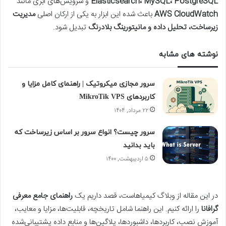
Elasticsearch، MySQL، PostgreSQL
و سرویس‌های ابری مانند
AWS CloudWatch
باعث شده این ابزار به یکی از ارکان اصلی
مدیریت
زیرساخت، تحلیل داده و مانیتورینگ بلادرنگ
تبدیل شود.
نوشته های مشابه
سرور مجازی میکروتیک | راهنمای کامل مزایا و
کاربردهای MikroTik VPS
۲۲ مرداد, ۱۴۰۴
سرور چیست؟ انواع سرور بر اساس زیرساخت که
باید بدانید
۵ اردیبهشت, ۱۴۰۰
در این مقاله از وبلاگ کیمیاهاست، قصد داریم یک
راهنمای جامع معرفی
گرافانا
را ارائه کنیم. این راهنما شامل تاریخچه، قابلیت‌ها، مزایا و معایب،
آموزش نصب، کاربردها، داشبوردها، پلاگین‌ها و منابع داده پشتیبانی‌شده