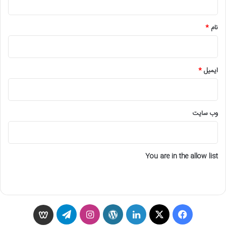
*
نام
*
ایمیل
*
وب‌ سایت
You are in the allow list
ف
X
ل
و
ا
ت
و