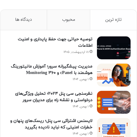
ی
ی
ر
ی
ل
ی
س
ن
د
ن
گ
س
تازه ترین
محبوب
دیدگاه ها
ب
ک
پ
س
ر
گ
توصیه حیاتی جهت حفظ پایداری و امنیت
و
د
ر
ت
ا
و
اطلاعات
ک
۱۸ اردیبهشت, ۱۴۰۵
ا
س
ا
م
ن
ی
گ
مدیریت پیشگیرانه سرور؛ آموزش مانیتورینگ
هوشمند با cPanel و ۳۶۰ Monitoring
ن
ر
۱ بهمن, ۱۴۰۴
ا
نظرسنجی سی پنل ۲۰۲۴؛ تحلیل ویژگی‌های
درخواستی و نقشه راه برای مدیران سرور
م
۱ بهمن, ۱۴۰۴
لایسنس اشتراکی سی پنل؛ ریسک‌های پنهان و
خطرات امنیتی که نباید نادیده بگیرید
۱ بهمن, ۱۴۰۴