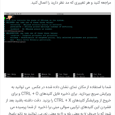
مراجعه کنید و هر تغییری که مد نظر دارید را اعمال کنید.
شما با استفاده از مکان نمای نشان داده شده در عکس می توانید به
ویرایش سریع بپردازید. برای ذخیره فایل کلیدهای CTRL + O و برای
خروج از ویرایشگر کلیدهای CTRL + X را بزنید. دقت داشته باشید بعد از
فشردن این کلیدهای ترکیبی سوالی مبنی برا ذخیره از شما پرسیده می
شود که با حروف y به معنی بله و n به معنی نه، می توانید به نانو پاسخ