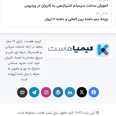
۶ آذر, ۱۴۰۲
آموزش ساخت سیستم امتیازدهی به کاربران در وردپرس
۲۳ آذر, ۱۴۰۱
چرخه عمر دامنه بین المللی و دامنه ir ایران
کیمیا هاست، دارای 17 سال
سابقه در ارائه خدمات میزبانی
و هاستینگ حرفه ای، امن و
سریع، مفتخر به اعتماد کاربران
خود، لذت تجربه خدماتی
متنوع، به روز و مقرون به
صرفه را برای شما آرزومند
است.
X
فیسبوک
لینکداین
وردپرس
اینستاگرام
تلگرام
ویسگون
© کپی رایت2026, کلیه حقوق برای کیمیا هاست محفوظ است.