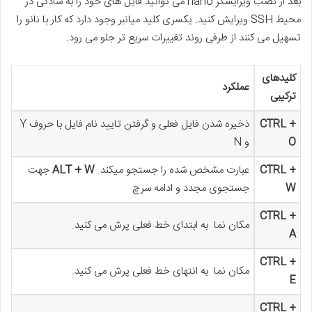
بعد از نصب ویرایشگر nano می توانید فایل های خود را به سادگی در
محیط SSH ویرایش کنید. یکسری کلید میانبر وجود دارد که کار با نانو را
تسهیل می کنند از طرفی روند تغییرات سریع تر جلو می رود.
کلیدهای
عملکرد
ترکیبی
CTRL +
ذخیره شدن فایل فعلی و گرفتن تایید نام فایل با حروف Y
O
و N
CTRL +
عبارت مشخص شده را جستجو میکند.
ALT + W
جهت
W
جستجوی مجدد و ادامه سرچ
CTRL +
مکان نما به ابتدای خط فعلی پرش می کنید.
A
CTRL +
مکان نما به انتهای خط فعلی پرش می کنید.
E
CTRL +