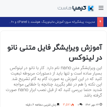
منو
مدیریت پیشگیرانه سرور؛ آموزش مانیتورینگ هوشمند با cPanel و ۳۶۰ Monitoring
لینوکس
آموزش ویرایشگر فایل متنی نانو
در لینوکس
این ویرایشگر متن nano نام دارد. کار با نانو در لینوکس
بسیار ساده است و تنها باید از دستورات مربوطه تبعیت
کنید که در این آموزش به صورت گام به گام تشریح شد.
این نکته را هم در نظر بگیرید چنانچه با خظایی مواجه
شدید حتما بررسی کنید که از قبل نصب ابزار nano صورت
گرفته باشد
۲۶ مهر, ۱۴۰۲
۰
3,571
زمان تقریبی مطالعه 6 دقیقه