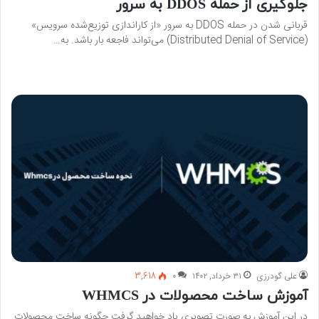
جلوگیری از حمله DDOS به سرور
قربانی شدن در حمله DDOS به سرور «از کاراندازی توزیع‌شده سرویس»
(Distributed Denial of Service) می‌تواند فاجعه بار باشد. به…
بیشتر بخوانید »
علی گودرزی
۳۱ خرداد, ۱۴۰۲
۰
3,618
آموزش ساخت محصولات در WHMCS
در این آموزش به صورت تصویری یاد خواهید گرفت چگونه ساخت محصولات