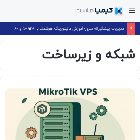
منو
مدیریت پیشگیرانه سرور؛ آموزش مانیتورینگ هوشمند با cPanel و ۳۶۰ Monitoring
شبکه و زیرساخت