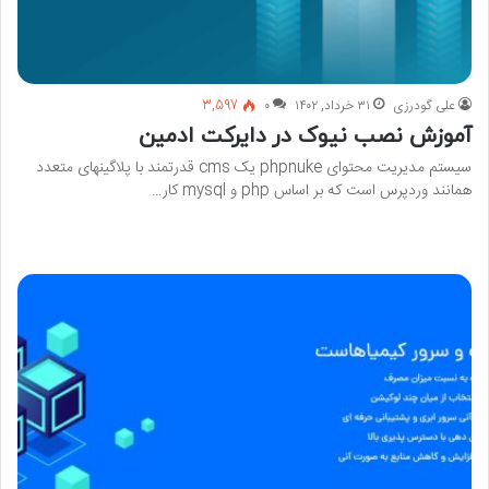
علی گودرزی
۳۱ خرداد, ۱۴۰۲
۰
3,597
آموزش نصب نیوک در دایرکت ادمین
سیستم مدیریت محتوای phpnuke یک cms قدرتمند با پلاگینهای متعدد
همانند وردپرس است که بر اساس php و mysql کار…
بیشتر بخوانید »