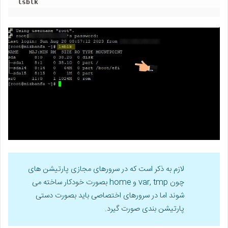
lsblk
لازم به ذکر است که در سرورهای مجازی پارتیشن های
چون var, tmp و home بصورت خودکار ساخته می
شوند اما در سرورهای اختصاصی باید بصورت دستی
پارتیشن بندی صورت گیرد.