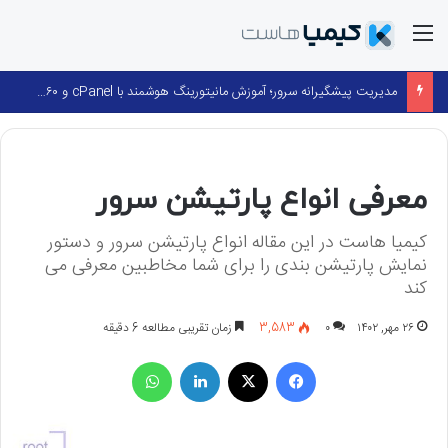
منو
مدیریت پیشگیرانه سرور؛ آموزش مانیتورینگ هوشمند با cPanel و ۳۶۰ Monitoring
مدیریت سرور
معرفی انواع پارتیشن سرور
کیمیا هاست در این مقاله انواع پارتیشن سرور و دستور
نمایش پارتیشن بندی را برای شما مخاطبین معرفی می
کند
۲۶ مهر, ۱۴۰۲
۰
3,583
زمان تقریبی مطالعه 6 دقیقه
فیسبوک
X
لینکداین
واتس آپ