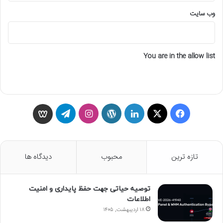
وب‌ سایت
You are in the allow list
ف
X
ل
و
ا
ت
و
ی
ی
ر
ی
ل
ی
س
ن
د
ن
گ
س
تازه ترین
محبوب
دیدگاه ها
ب
ک
پ
س
ر
گ
توصیه حیاتی جهت حفظ پایداری و امنیت
و
د
ر
ت
ا
و
اطلاعات
ک
۱۸ اردیبهشت, ۱۴۰۵
ا
س
ا
م
ن