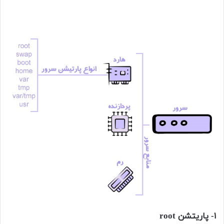
۱- پاریتشن root