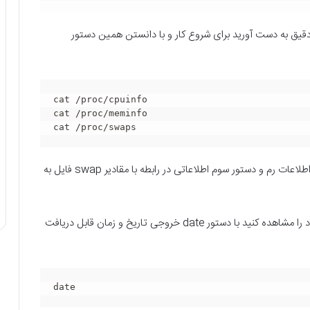
قیق به دست آورید برای شروع کار و با دانستن همین دستور
cat /proc/cpuinfo

cat /proc/meminfo

cat /proc/swaps
دستور اول اطلاعات سی پیو، تعداد هسته‌ها – دستور دوم اطلاعات رم و دستور سوم اطلاعاتی در رابطه با مقادیر swap فایل به
چنانچه بخواهید تاریخ و زمان تنظیم شده بر روی سرور خود را مشاهده کنید با دستور date خروجی تاریخ و زمان قابل دریافت
date