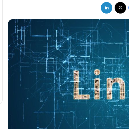
فیسبوک
X
لینکداین