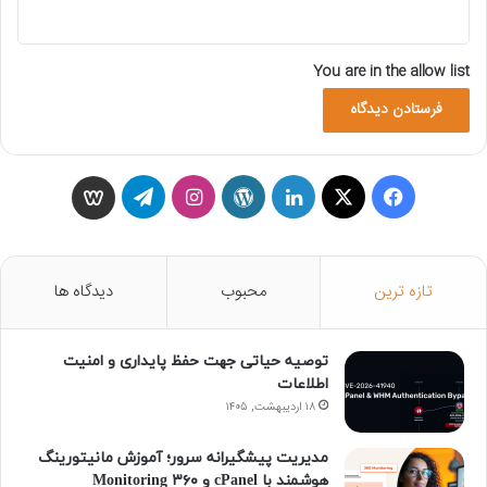
You are in the allow list
ف
X
ل
و
ا
ت
و
ی
ی
ر
ی
ل
ی
س
ن
د
ن
گ
س
تازه ترین
محبوب
دیدگاه ها
ب
ک
پ
س
ر
گ
توصیه حیاتی جهت حفظ پایداری و امنیت
و
د
ر
ت
ا
و
اطلاعات
ک
۱۸ اردیبهشت, ۱۴۰۵
ا
س
ا
م
ن
ی
گ
مدیریت پیشگیرانه سرور؛ آموزش مانیتورینگ
هوشمند با cPanel و ۳۶۰ Monitoring