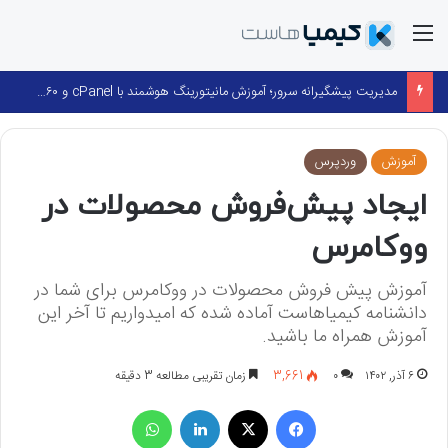
منو
مدیریت پیشگیرانه سرور؛ آموزش مانیتورینگ هوشمند با cPanel و ۳۶۰ Monitoring
آموزش
وردپرس
ایجاد پیش‌فروش محصولات در
ووکامرس
آموزش پیش فروش محصولات در ووکامرس برای شما در
دانشنامه کیمیاهاست آماده شده که امیدواریم تا آخر این
آموزش همراه ما باشید.
۶ آذر, ۱۴۰۲
۰
3,661
زمان تقریبی مطالعه 3 دقیقه
فیسبوک
X
لینکداین
واتس آپ