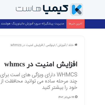
مدیریت پیشگیرانه سرور؛ آموزش مانیتورینگ هوشمند با cPanel و ۳۶۰ nitoring
آخرین خبرها
خانه
/
آموزش
/
لینوکس
/
افزایش امنیت در whmcs
لینوکس
افزایش امنیت در whmcs
WHMCS دارای ویژگی های است برا
خود را بیشتر کنید
۲۸ خرداد, ۱۴۰۲