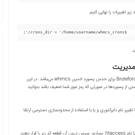
;'/crons_dir = '/home/username/whmcs_crons$
یکی از روش‌های مرسوم حملات هکرها استفاده از روش Bruteforce برای حدس پسورد ادمین whmcs می‌باشد. در این
یستی از پسوردها در صورتی که رمز عبور شما ضعیف باشد بتوانید
 به مدیریت را با تغییر نام دایرکتوری و یا با استفاده از محدودسازی دسترسی ارتقا