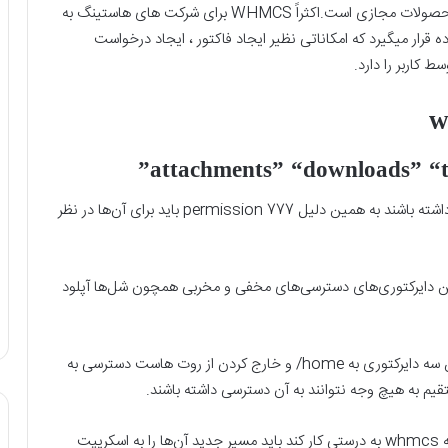
WHMCS یک سیستم مدیریت خرید و فروش و فروش محصولات مجازی است.اکثراً WHMCS برای شرکت های هاستینگ به
قرار میگیرد که امکاناتی نظیر ایجاد فاکتور ، ایجاد درخواست
این سه دایرکتوری در whmcs باید پرمیژن اجرایی write داشته باشند به همین دلیل permission 777 باید برای آن‌ها در نظر
 هکرها می‌توانند درون این دایرکتوری‌های دسترسی‌های مخفی و مخربی همچون شل‌ها آپلود
برای افزایش امنیت whmcs در اولین قدم ما با انتقال این سه دایرکتوری به home/ و خارج کردن از روت هاست دسترسی به
قیم به هیچ وجه نتوانند به آن دسترسی داشته باشند.
پس از انتقال کامل آن‌ها به یک دایرکتوری قبل‌تر برای اینکه whmcs به درستی کار کند باید مسیر جدید آن‌ها را به اسکریپت