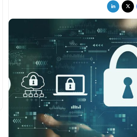
فیسبوک
X
لینکداین