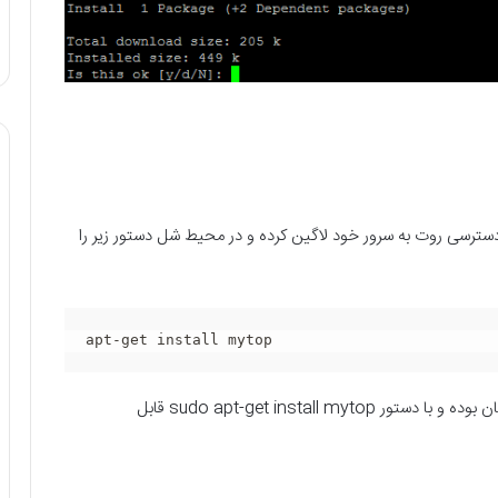
 دسترسی روت به سرور خود لاگین کرده و در محیط شل دستور زیر را
apt-get install mytop
نحوه نصب mytop در اوبونتو نیز مانند توزیع دبیان یکسان بوده و با دستور sudo apt-get install mytop قابل