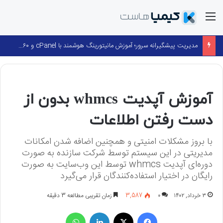
منو
مدیریت پیشگیرانه سرور؛ آموزش مانیتورینگ هوشمند با cPanel و ۳۶۰ Monitoring
لینوکس
آموزش آپدیت whmcs بدون از
دست رفتن اطلاعات
با بروز مشکلات امنیتی و همچنین اضافه شدن امکانات
مدیریتی در این سیستم توسط شرکت سازنده به صورت
دوره‌ای آپدیت whmcs توسط این وب‌سایت به صورت
رایگان در اختیار استفاده‌کنندگان قرار می‌گیرد
۳ خرداد, ۱۴۰۲
۰
3,587
زمان تقریبی مطالعه 3 دقیقه
فیسبوک
X
لینکداین
واتس آپ