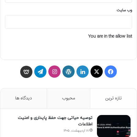
وب‌ سایت
You are in the allow list
ف
X
ل
و
ا
ت
و
ی
ی
ر
ی
ل
ی
س
ن
د
ن
گ
س
تازه ترین
محبوب
دیدگاه ها
ب
ک
پ
س
ر
گ
توصیه حیاتی جهت حفظ پایداری و امنیت
و
د
ر
ت
ا
و
اطلاعات
ک
۱۸ اردیبهشت, ۱۴۰۵
ا
س
ا
م
ن