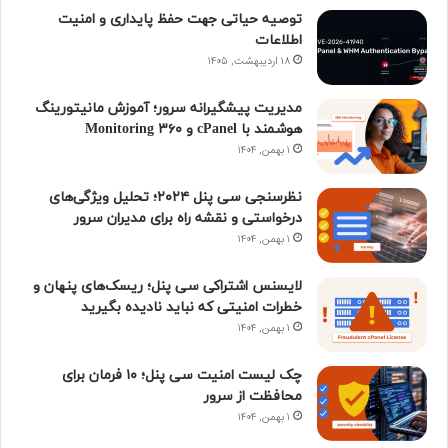
توصیه حیاتی جهت حفظ پایداری و امنیت
و
د
ر
ت
ا
و
اطلاعات
ک
۱۸ اردیبهشت, ۱۴۰۵
ا
س
ا
م
ن
ی
گ
مدیریت پیشگیرانه سرور؛ آموزش مانیتورینگ
هوشمند با cPanel و ۳۶۰ Monitoring
ن
ر
۱ بهمن, ۱۴۰۴
ا
نظرسنجی سی پنل ۲۰۲۴؛ تحلیل ویژگی‌های
درخواستی و نقشه راه برای مدیران سرور
م
۱ بهمن, ۱۴۰۴
لایسنس اشتراکی سی پنل؛ ریسک‌های پنهان و
خطرات امنیتی که نباید نادیده بگیرید
۱ بهمن, ۱۴۰۴
چک لیست امنیت سی پنل؛ ۱۰ فرمان برای
محافظت از سرور
۱ بهمن, ۱۴۰۴