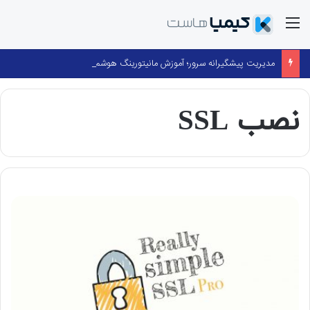
منو
مدیریت پیشگیرانه سرور؛ آموزش مانیتورینگ هوشمند با cPanel و ۳۶۰ Monitoring
نصب SSL