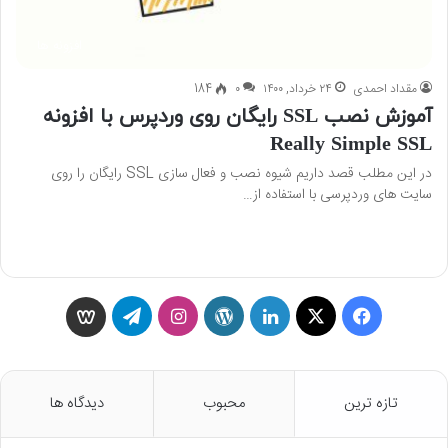
افزونه ها
مقداد احمدی
۲۴ خرداد, ۱۴۰۰
۰
184
آموزش نصب SSL رایگان روی وردپرس با افزونه
Really Simple SSL
در این مطلب قصد داریم شیوه نصب و فعال سازی SSL رایگان را روی
سایت های وردپرسی با استفاده از…
بیشتر بخوانید »
ف
X
ل
و
ا
ت
و
ی
ی
ر
ی
ل
ی
س
ن
د
ن
گ
س
تازه ترین
محبوب
دیدگاه ها
ب
ک
پ
س
ر
گ