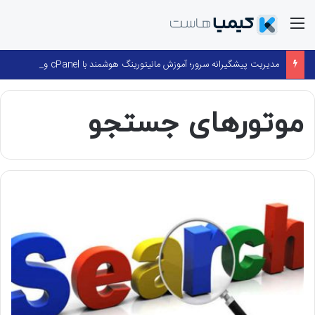
منو
مدیریت پیشگیرانه سرور؛ آموزش مانیتورینگ هوشمند با cPanel و ۳۶۰ Monitoring
موتورهای جستجو