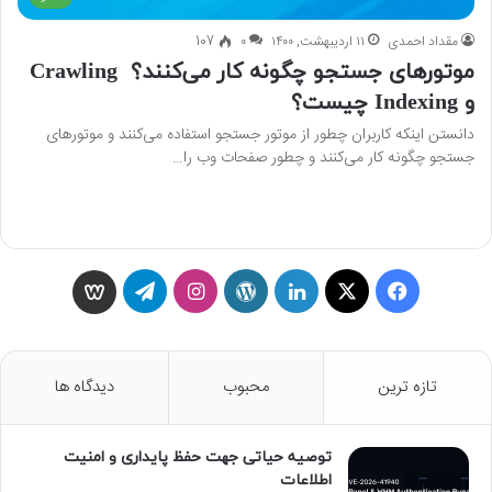
مقداد احمدی
۱۱ اردیبهشت, ۱۴۰۰
۰
107
موتورهای جستجو چگونه کار می‌کنند؟ Crawling
و Indexing چیست؟
دانستن اینکه کاربران چطور از موتور جستجو استفاده می‌کنند و موتورهای
جستجو چگونه کار می‌کنند و چطور صفحات وب را…
بیشتر بخوانید »
ف
X
ل
و
ا
ت
و
ی
ی
ر
ی
ل
ی
س
ن
د
ن
گ
س
تازه ترین
محبوب
دیدگاه ها
ب
ک
پ
س
ر
گ
توصیه حیاتی جهت حفظ پایداری و امنیت
و
د
ر
ت
ا
و
اطلاعات