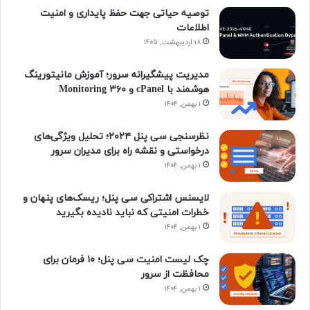
توصیه حیاتی جهت حفظ پایداری و امنیت
و
د
ر
ت
ا
و
اطلاعات
ک
۱۸ اردیبهشت, ۱۴۰۵
ا
س
ا
م
ن
ی
گ
مدیریت پیشگیرانه سرور؛ آموزش مانیتورینگ
هوشمند با cPanel و ۳۶۰ Monitoring
ن
ر
۱ بهمن, ۱۴۰۴
ا
نظرسنجی سی پنل ۲۰۲۴؛ تحلیل ویژگی‌های
درخواستی و نقشه راه برای مدیران سرور
م
۱ بهمن, ۱۴۰۴
لایسنس اشتراکی سی پنل؛ ریسک‌های پنهان و
خطرات امنیتی که نباید نادیده بگیرید
۱ بهمن, ۱۴۰۴
چک لیست امنیت سی پنل؛ ۱۰ فرمان برای
محافظت از سرور
۱ بهمن, ۱۴۰۴