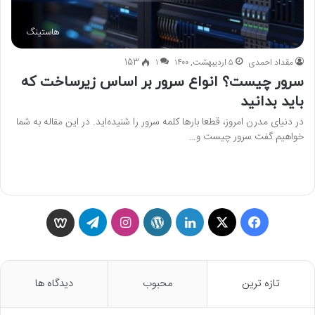
هاستینگ
مقداد احمدی
۵ اردیبهشت, ۱۴۰۰
۱
153
سرور چیست؟ انواع سرور بر اساس زیرساخت که
باید بدانید
در دنیای مدرن امروز، قطعا بارها کلمه سرور را شنیده‌اید. در این مقاله به شما
خواهیم گفت سرور چیست و…
بیشتر بخوانید »
ف
X
ل
و
ا
ت
و
ی
ی
ر
ی
ل
ی
س
ن
د
ن
گ
س
تازه ترین
محبوب
دیدگاه ها
ب
ک
پ
س
ر
گ