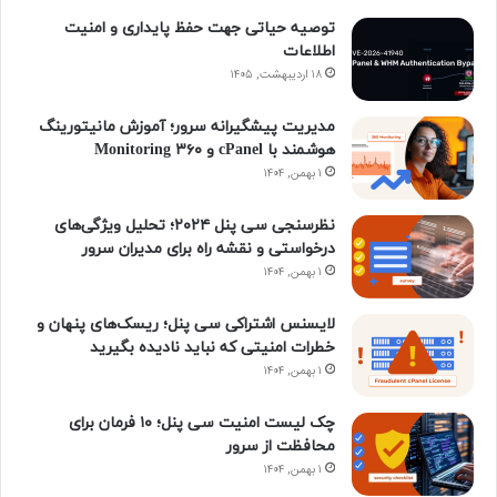
توصیه حیاتی جهت حفظ پایداری و امنیت
و
د
ر
ت
ا
و
اطلاعات
ک
۱۸ اردیبهشت, ۱۴۰۵
ا
س
ا
م
ن
ی
گ
مدیریت پیشگیرانه سرور؛ آموزش مانیتورینگ
هوشمند با cPanel و ۳۶۰ Monitoring
ن
ر
۱ بهمن, ۱۴۰۴
ا
نظرسنجی سی پنل ۲۰۲۴؛ تحلیل ویژگی‌های
درخواستی و نقشه راه برای مدیران سرور
م
۱ بهمن, ۱۴۰۴
لایسنس اشتراکی سی پنل؛ ریسک‌های پنهان و
خطرات امنیتی که نباید نادیده بگیرید
۱ بهمن, ۱۴۰۴
چک لیست امنیت سی پنل؛ ۱۰ فرمان برای
محافظت از سرور
۱ بهمن, ۱۴۰۴