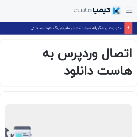
منو
مدیریت پیشگیرانه سرور؛ آموزش مانیتورینگ هوشمند با cPanel و ۳۶۰ Monitoring
اتصال وردپرس به
هاست دانلود