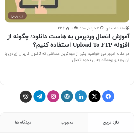
وردپرس
مقداد احمدی
۱۱ خرداد, ۱۴۰۰
۲
234
آموزش اتصال وردپرس به هاست دانلود/ چگونه از
افزونه Upload To FTP استفاده کنیم؟
در مقاله امروز می خواهیم یکی از مهم‌ترین مسائلی که تاکنون کاربران زیادی با
آن روبه‌رو بوده‌اند یعنی نحوه اتصال…
بیشتر بخوانید »
ف
X
ل
و
ا
ت
و
ی
ی
ر
ی
ل
ی
س
ن
د
ن
گ
س
تازه ترین
محبوب
دیدگاه ها
ب
ک
پ
س
ر
گ